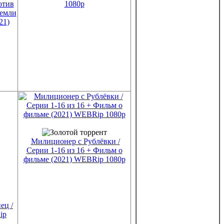
отив
1080p
Земли
21)
Милиционер с Рублёвки /
Серии 1-16 из 16 + Фильм о
фильме (2021) WEBRip 1080p
ец /
ip