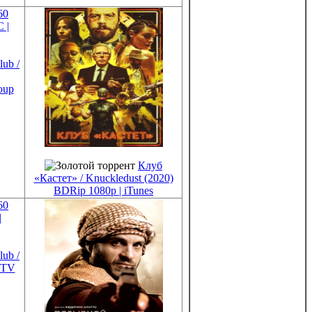
ub /
oup
Клуб
«Кастет» / Knuckledust (2020)
BDRip 1080p | iTunes
ub /
DTV