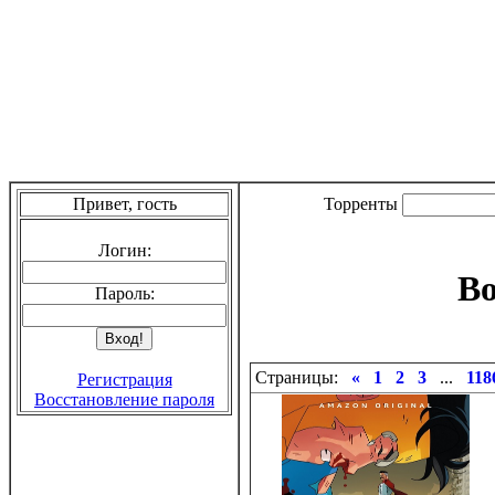
Привет, гость
Торренты
Логин:
Во
Пароль:
Страницы:
«
1
2
3
...
118
Регистрация
Восстановление пароля