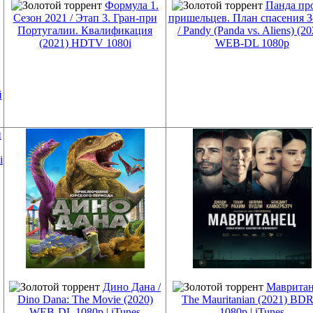
Формула 1.
Панда пр
Сезон 2021 / Этап 3. Гран-при
пришельцев. План спасения 
Португалии. Квалификация
/ Pandy (Panda vs. Aliens) (20
(2021) HDTV 1080i
WEB-DL 1080p
й
Дино Дана /
Мавритан
Dino Dana: The Movie (2020)
The Mauritanian (2021) BDR
WEB-DL 1080p | iTunes
1080p | iTunes