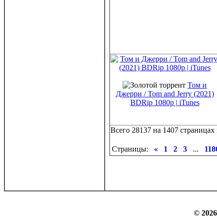
Том и
Джерри / Tom and Jerry (2021)
BDRip 1080p | iTunes
Всего 28137 на 1407 страницах 
Страницы:
«
1
2
3
...
118
© 2026