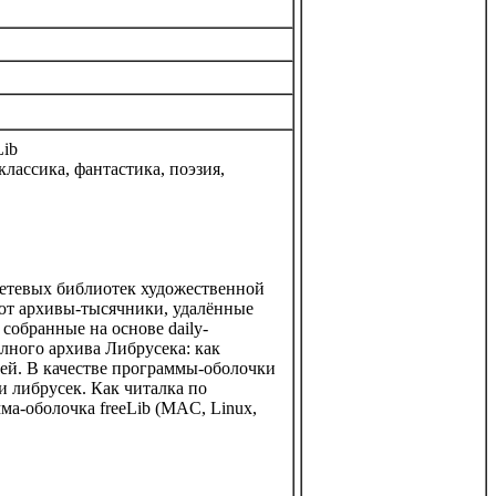
ib
лассика, фантастика, поэзия,
сетевых библиотек художественной
уют архивы-тысячники, удалённые
собранные на основе daily-
олного архива Либрусека: как
лей. В качестве программы-оболочки
 либрусек. Как читалка по
ма-оболочка freeLib (MAC, Linux,