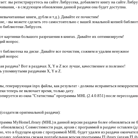
тает: вы регистрируетесь на сайте Либрусека, добавляете книгу на сайте Либр
чивания, - в следующем обновлении данной раздачи она будет доступна.
невычитанные книги, дубли и т.д.). Давайте ее почистим!
ание, - вы можете сделать это самостоятельно с вашей локальной копией библио
ию библиотеки Либрусек.
ют картинки большого разрешения в книгах. Давайте их оптимизируем!
щий вопрос.
ет библиотека на диске. Давайте все почистим, сожмем и удалим ненужное
щий вопрос
я раздача? Вот в раздачах X, Y и Z все лучше, качественнее и полезнее!
ь упомянутыми раздачами X, Y и Z.
ы, генерирующая inpx файлы, как результат - должны исправиться некорректны
еки теперь не включает время, только дату.
 копируется из окна "Статистика" программы MHL (2.4.0.851) после пересоздани
(создателя оригинальной раздачи):
ограмма MyHomeLibrary (MHL) в данной версии раздачи более обновляться не б
е обновлялась). Совместимости ради, архив с программой в раздаче оставлен (
о, что в будущем архив с программой MHL будет удален из раздачи окончател
раздачу добавлена свежая портабельная версия программы FLibrary (архив FLibr