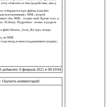
, хочу отметить ее быстродействие, массу
ого собираются inpx файлы (спасибо
- для использования с MHL, второй
ивает оба, MHL - только свой. Кроме того, в
 с FLibrary. Подробнее - позже, в разделе
о файл librusec_local_fb2.inpx теперь
ry, не MHL
и года назад я начал поддерживать раздачу;
добавлен: 6 февраля 2021 в 09:10:04
:: Оценить комментарий: