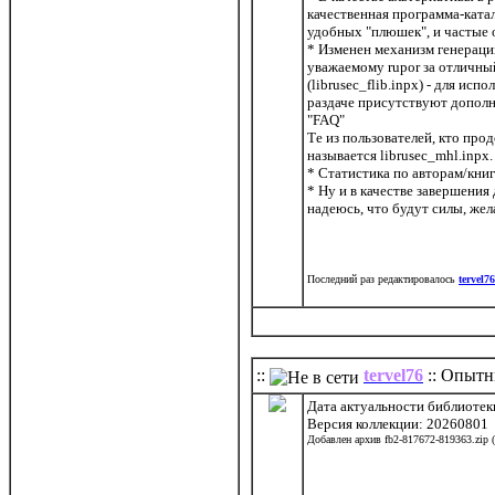
качественная программа-катал
удобных "плюшек", и частые 
* Изменен механизм генераци
уважаемому rupor за отличный 
(librusec_flib.inpx) - для ис
раздаче присутствуют дополни
"FAQ"
Те из пользователей, кто прод
называется librusec_mhl.inpx
* Статистика по авторам/книг
* Ну и в качестве завершения
надеюсь, что будут силы, жел
Последний раз редактировалось
tervel76
::
tervel76
:: Опытн
Дата актуальности библиотек
Версия коллекции: 20260801
Добавлен архив fb2-817672-819363.zip 