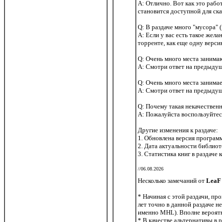
A: Отлично. Вот как это рабо
становится доступной для ска
Q: В раздаче много "мусора" (
A: Если у вас есть такое жел
торренте, как еще одну верс
Q: Очень много места занима
A: Смотри ответ на предыду
Q: Очень много места занима
A: Смотри ответ на предыду
Q: Почему такая некачественна
A: Пожалуйста воспользуйтес
Другие изменения к раздаче:
1. Обновлена версия программ
2. Дата актуальности библиот
3. Статистика книг в раздаче
//06.08.2026
Несколько замечаний от
LeaF
* Начиная с этой раздачи, пр
лет точно в данной раздаче н
именно MHL). Вполне вероятн
* В качестве альтернативы в 