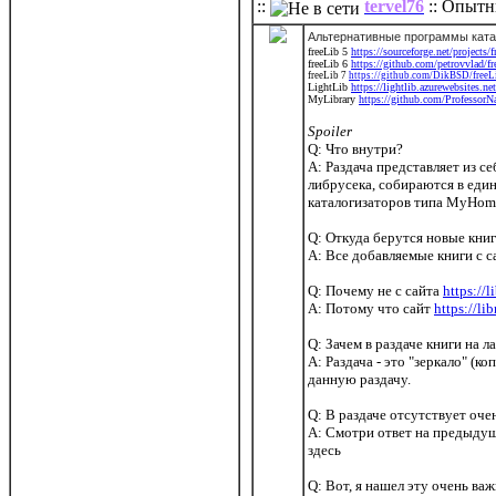
::
tervel76
:: Опытн
Альтернативные программы ката
freeLib 5
https://sourceforge.net/projects/f
freeLib 6
https://github.com/petrovvlad/fr
freeLib 7
https://github.com/DikBSD/freeLi
LightLib
https://lightlib.azurewebsites.net
MyLibrary
https://github.com/ProfessorN
Spoiler
Q: Что внутри?
A: Раздача представляет из с
либрусека, собираются в един
каталогизаторов типа MyHomeL
Q: Откуда берутся новые кни
A: Все добавляемые книги с 
Q: Почему не с сайта
https://l
A: Потому что сайт
https://li
Q: Зачем в раздаче книги на 
A: Раздача - это "зеркало" (
данную раздачу.
Q: В раздаче отсутствует оче
A: Смотри ответ на предыдущий
здесь
Q: Вот, я нашел эту очень ва