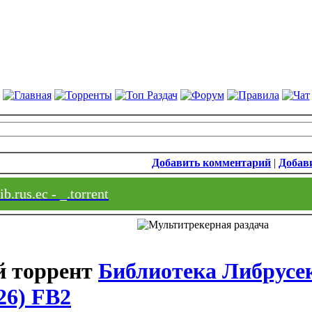
Добавить комментарий
|
Добави
b.rus.ec - _.torrent
Библиотека Либрусе
26) FB2