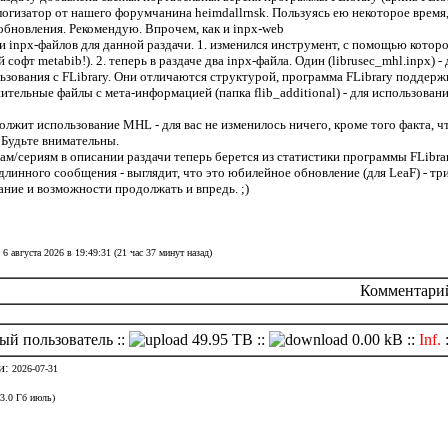
огизатор от нашего форумчанина heimdallrnsk. Пользуясь ею некоторое время
обновления. Рекомендую. Впрочем, как и inpx-web
и inpx-файлов для данной раздачи. 1. изменился инструмент, с помощью котор
софт metabib!). 2. теперь в раздаче два inpx-файла. Один (librusec_mhl.inpx) 
пользования с FLibrary. Они отличаются структурой, программа FLibrary поддерж
тельные файлы с мета-информацией (папка flib_additional) - для использования
олжит использование MHL - для вас не изменилось ничего, кроме того факта, чт
. Будьте внимательны.
ам/сериям в описании раздачи теперь берется из статистики программы FLibra
 длинного сообщения - выглядит, что это юбилейное обновление (для LeaF) - тр
ание и возможности продолжать и впредь. ;)
6 августа 2026 в 19:49:31 (21 час 37 минут назад)
Комментарий 
ый пользователь ::
49.95 TB ::
0.00 kB ::
Inf.
и:
2026-07-31
(3.0 Гб июль)