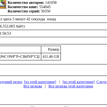
Количество авторов:
141058
Количество книг:
554045
Количество серий:
50350
л здесь 5 минут 42 секунды назад
6,552,065 байт)
1:56:53
Размер
РћС„РёС†РёР°Р»СЊРЅР°СЏ
411.46 GB
ыдущий релиз
[из этой категории]
|
[из этой категории]
Следу
Все релизы
|
Все релизы этой категории