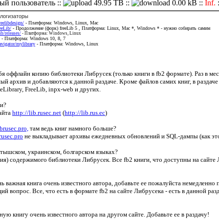
ый пользователь ::
49.95 TB ::
0.00 kB ::
Inf.
логизаторы
reelibdesign/
- Платформа: Windows, Linux, Mac
eeLib/
- Продолжение (форк) freeLib 5 , Платформа: Linux, Mac *, Windows * - нужно собирать самим
b/releases/
- Платформа: Windows, Linux
- Платформа: Windows 10, 8, 7
avigator/mylibrary
- Платформа: Windows, Linux
ебя оффлайн копию библиотеки Либрусек (только книги в fb2 формате). Раз в ме
ый архив и добавляются к данной раздаче. Кроме файлов самих книг, в раздаче
ibrary, FreeLib, inpx-web и других.
ги?
сайта
http://lib.rusec.net
(
http://lib.rus.ec
)
ibrusec.pro,
там ведь книг намного больше?
brusec.pro
не выкладывает архивы ежедневных обновлений и SQL-дампы (как эт
латышском, украинском, болгарском языках?
копия) содержимого библиотеки Либрусек. Все fb2 книги, что доступны на сайте
нь важная книга очень известного автора, добавьте ее пожалуйста немедленно 
 вопрос. Все, что есть в формате fb2 на сайте Либрусека - есть в данной разда
жную книгу очень известного автора на другом сайте. Добавьте ее в раздачу!