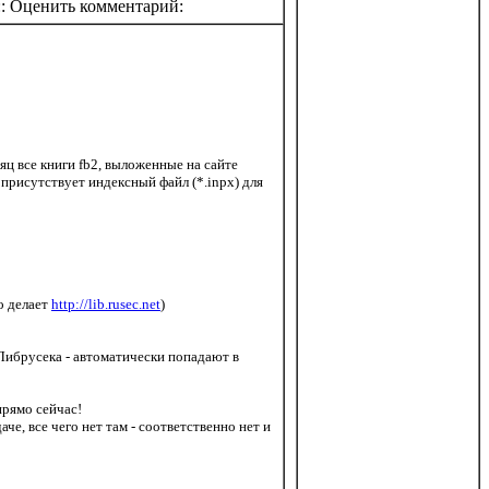
:: Оценить комментарий:
сяц все книги fb2, выложенные на сайте
 присутствует индексный файл (*.inpx) для
о делает
http://lib.rusec.net
)
 Либрусека - автоматически попадают в
прямо сейчас!
че, все чего нет там - соответственно нет и