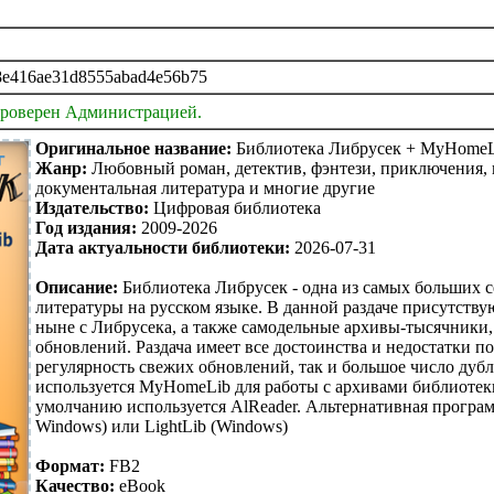
8e416ae31d8555abad4e56b75
проверен Администрацией.
Оригинальное название:
Библиотека Либрусек + MyHomeL
Жанр:
Любовный роман, детектив, фэнтези, приключения, к
документальная литература и многие другие
Издательство:
Цифровая библиотека
Год издания:
2009-2026
Дата актуальности библиотеки:
2026-07-31
Описание
:
Библиотека Либрусек - одна из самых больших 
литературы на русском языке. В данной раздаче присутств
ныне с Либрусека, а также самодельные архивы-тысячники, 
обновлений. Раздача имеет все достоинства и недостатки п
регулярность свежих обновлений, так и большое число дуб
используется MyHomeLib для работы с архивами библиотеки
умолчанию используется AlReader. Альтернативная програм
Windows) или LightLib (Windows)
Формат:
FB2
Качество:
eBook