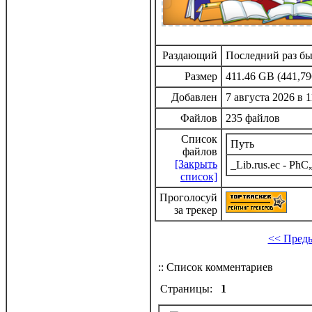
Раздающий
Последний раз бы
Размер
411.46 GB (441,79
Добавлен
7 августа 2026 в 1
Файлов
235 файлов
Список
Путь
файлов
[Закрыть
_Lib.rus.ec - 
список]
Проголосуй
за трекер
<< Пред
:: Список комментариев
Страницы:
1