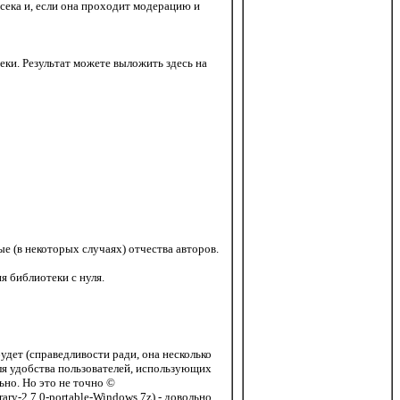
усека и, если она проходит модерацию и
теки. Результат можете выложить здесь на
е (в некоторых случаях) отчества авторов.
я библиотеки с нуля.
удет (справедливости ради, она несколько
для удобства пользователей, использующих
ьно. Но это не точно ©
ary-2.7.0-portable-Windows.7z) - довольно