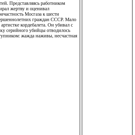
тей. Представляясь работником
ирал жертву и оценивал
ричастность Мосгаза к шести
овершеннолетних граждан СССР. Мало
 артистке кордебалета. Он убивал с
мку серийного убийцы отводилось
ступником: жажда наживы, несчастная