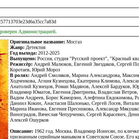
257713703e23d6a35cc7a83d
проверен Администрацией.
Оригинальное название:
Мосгаз
Жанр:
Детектив
Год выхода:
2012-2025
Выпущено:
Россия, студия "Русский проект", "Красный кв
Режиссёр:
Андрей Малюков, Евгений Звездаков, Сергей По
Коротаев, Юрий Мороз
В ролях:
Андрей Смоляков, Марина Александрова, Максим
Ходченкова, Агния Кузнецова, Екатерина Климова, Алекса
Анатолий Кузнецов, Роман Мадянов, Алексей Бардуков, Ю
Владимир Юматов, Евгения Дмитриева, Владислав Ветров, 
Вадим Андреев, Борис Каморзин, Алефтина Евдокимова, Ра
Даниил Кокин, Анастасия Шалонько, Сергей Лосев, Витал
Марина Иванова, Евгения Пресникова, Александр Мякушко
Виноградов, Вячеслав Чепурченко, Сергей Карасевич, Дени
Алексей Ошурков
Описание:
1962 год. Москва. Владимир Ионесян, по кличк
признанным серийным маньяком в Советском Союзе. Его кр