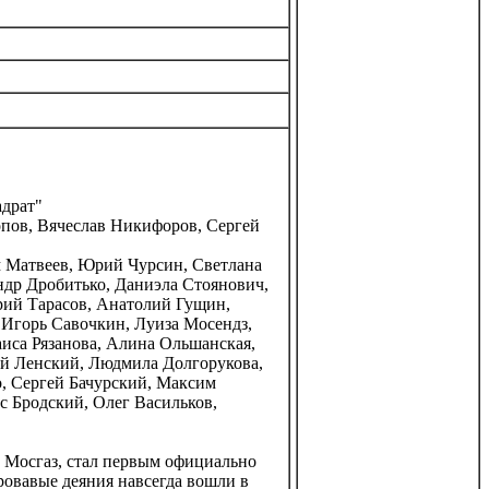
адрат"
пов, Вячеслав Никифоров, Сергей
 Матвеев, Юрий Чурсин, Светлана
ндр Дробитько, Даниэла Стоянович,
рий Тарасов, Анатолий Гущин,
Игорь Савочкин, Луиза Мосендз,
иса Рязанова, Алина Ольшанская,
ий Ленский, Людмила Долгорукова,
, Сергей Бачурский, Максим
с Бродский, Олег Васильков,
е Мосгаз, стал первым официально
овавые деяния навсегда вошли в