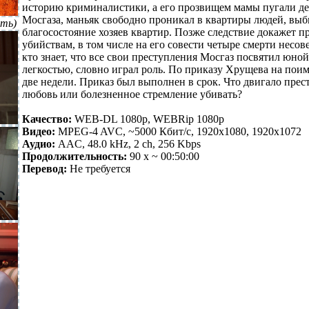
историю криминалистики, а его прозвищем мамы пугали де
Мосгаза, маньяк свободно проникал в квартиры людей, выб
ть)
благосостояние хозяев квартир. Позже следствие докажет п
убийствам, в том числе на его совести четыре смерти нес
кто знает, что все свои преступления Мосгаз посвятил юной
легкостью, словно играл роль. По приказу Хрущева на пои
две недели. Приказ был выполнен в срок. Что двигало пре
любовь или болезненное стремление убивать?
Качество:
WEB-DL 1080p, WEBRip 1080p
Видео:
MPEG-4 AVC, ~5000 Кбит/с, 1920x1080, 1920x1072
Аудио:
AAC, 48.0 kHz, 2 ch, 256 Kbps
Продолжительность:
90 x ~ 00:50:00
Перевод:
Не требуется