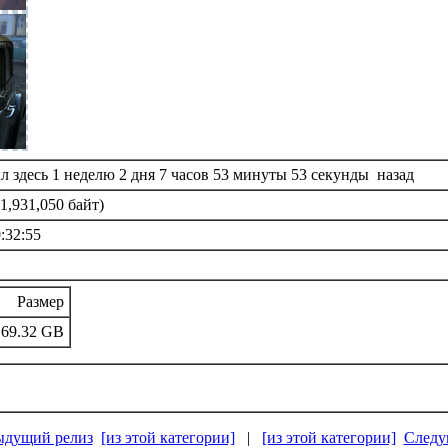
л здесь 1 неделю 2 дня 7 часов 53 минуты 53 секунды назад
1,931,050 байт)
:32:55
Размер
169.32 GB
ыдущий релиз
[из этой категории]
|
[из этой категории]
Следу