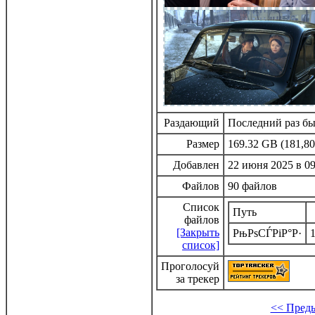
Раздающий
Последний раз бы
Размер
169.32 GB (181,80
Добавлен
22 июня 2025 в 09
Файлов
90 файлов
Список
Путь
файлов
[Закрыть
РњРѕСЃРіР°Р·
список]
Проголосуй
за трекер
<< Пред