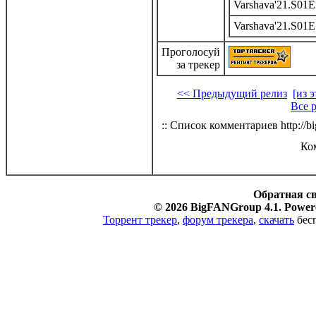
Varshava'21.S01
Varshava'21.S01
Проголосуй
за трекер
<< Предыдущий релиз
[из 
Все 
:: Список комментариев http://bi
Ко
Обратная с
© 2026 BigFANGroup 4.1. Powere
Торрент трекер
,
форум трекера
,
скачать
бесп