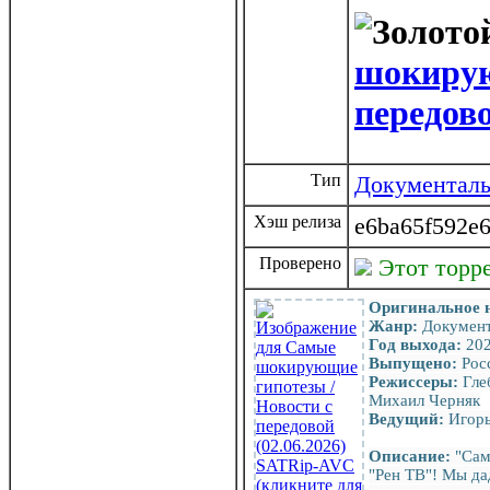
шокирую
передов
Тип
Документал
Хэш релиза
e6ba65f592e
Проверено
Этот торр
Оригинальное 
Жанр:
Документа
Год выхода:
20
Выпущено:
Росс
Режиссеры:
Гле
Михаил Черняк
Ведущий:
Игорь
Описание:
"Сам
"Рен ТВ"! Мы да