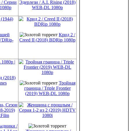
 / Серии
Эдерлези / A.I. Rising (2018)
 1080p
WEB-DL 1080p
ащей
Крид 2 /
VDRip-
Creed II (2018) BDRip 1080p
д (2018)
nes
Тройная
граница / Triple Frontier
(2019) WEB-DL 1080p
ыдники /