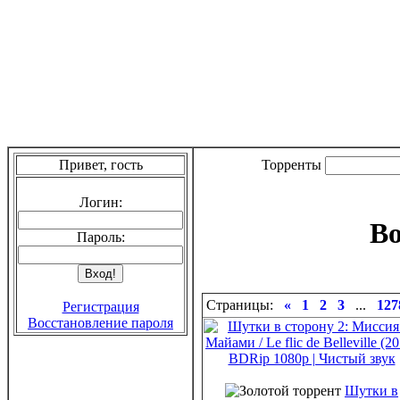
Привет, гость
Торренты
Логин:
Во
Пароль:
Страницы:
«
1
2
3
...
127
Регистрация
Восстановление пароля
Шутки в