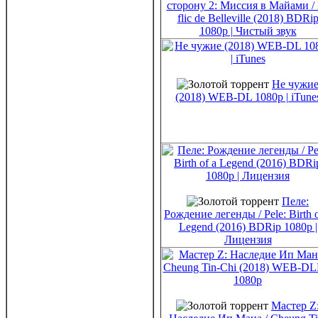
сторону 2: Миссия в Майами /
flic de Belleville (2018) BDRi
1080p | Чистый звук
Не чужи
(2018) WEB-DL 1080p | iTune
Пеле:
Рождение легенды / Pele: Birth o
Legend (2016) BDRip 1080p |
Лицензия
Мастер Z