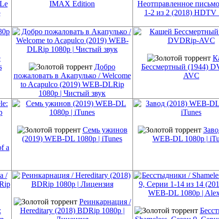
 Le
IMAX Edition
Неотправленное письмо
p
1-2 из 2 (2018) HDTV
е
К
s
Добро
Бессмертный (1944) D
пожаловать в Акапулько / Welcome
AVC
to Acapulco (2019) WEB-DLRip
1080p | Чистый звук
Семь ужинов
Заво
(2019) WEB-DL 1080p | iTunes
WEB-DL 1080p | iTu
f a
Реинкарнация /
:
Hereditary (2018) BDRip 1080p |
Бесст