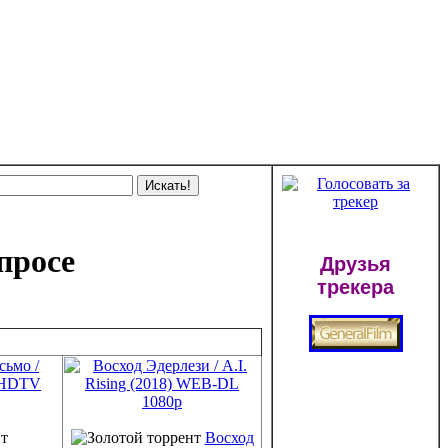
просе
Друзья
трекера
Восход