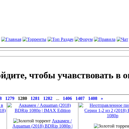
йдите, чтобы учавствовать в о
8
1279
1280
1281
1282
...
1406
1407
1408
»
Аквамен /
Aquaman (2018) BDRip 1080p |