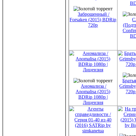
Заброшенный /
Forsaken (2015) BDRip
С
720p
(Подт
Confir
BD
Братья
Аномализа /
Grimsby
Anomalisa (2015)
720p
BDRip 1080p |
Лицензия