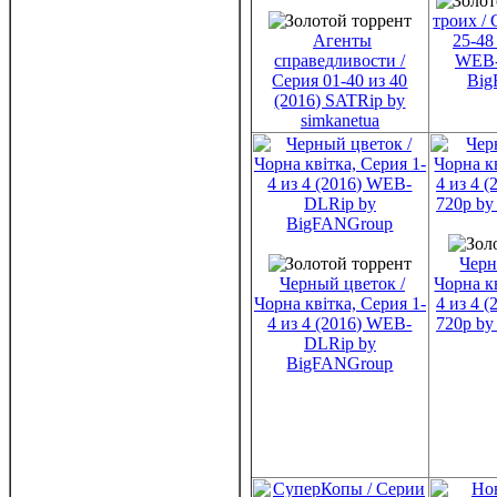
троих / 
Агенты
25-48
справедливости /
WEB-
Серия 01-40 из 40
Big
(2016) SATRip by
simkanetua
Черн
Черный цветок /
Чорна кв
Чорна квітка, Серия 1-
4 из 4 
4 из 4 (2016) WEB-
720p b
DLRip by
BigFANGroup