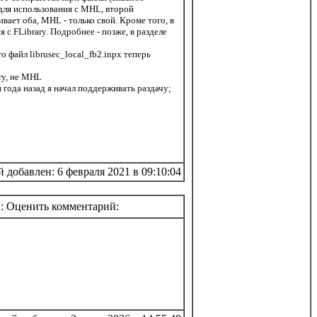
- для использования с MHL, второй
ивает оба, MHL - только свой. Кроме того, в
 с FLibrary. Подробнее - позже, в разделе
о файл librusec_local_fb2.inpx теперь
ry, не MHL
и года назад я начал поддерживать раздачу;
добавлен: 6 февраля 2021 в 09:10:04
:: Оценить комментарий: