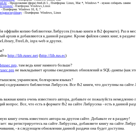
eeLib/
- Продолжение (форк) freeLib 5 , Платформа: Linux, Mac *, Windows * - нужно собирать самим
b/releases/
- Платформа: Windows, Linux
- Платформа: Windows 10, 8, 7
avigator/mylibrary
- Платформа: Windows, Linux
ебя оффлайн копию библиотеки Либрусек (только книги в fb2 формате). Раз в ме
ый архив и добавляются к данной раздаче. Кроме файлов самих книг, в раздаче
ibrary, FreeLib, inpx-web и других.
ги?
сайта
http://lib.rusec.net
(
http://lib.rus.ec
)
ibrusec.pro,
там ведь книг намного больше?
brusec.pro
не выкладывает архивы ежедневных обновлений и SQL-дампы (как эт
латышском, украинском, болгарском языках?
копия) содержимого библиотеки Либрусек. Все fb2 книги, что доступны на сайте
нь важная книга очень известного автора, добавьте ее пожалуйста немедленно 
 вопрос. Все, что есть в формате fb2 на сайте Либрусека - есть в данной разда
жную книгу очень известного автора на другом сайте. Добавьте ее в раздачу!
тает: вы регистрируетесь на сайте Либрусека, добавляете книгу на сайте Либр
чивания, - в следующем обновлении данной раздачи она будет доступна.