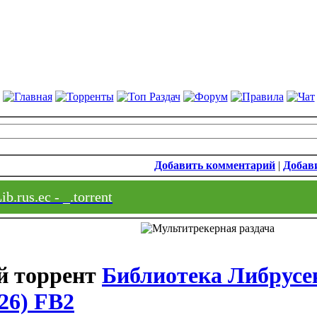
Добавить комментарий
|
Добави
b.rus.ec - _.torrent
Библиотека Либрус
26) FB2