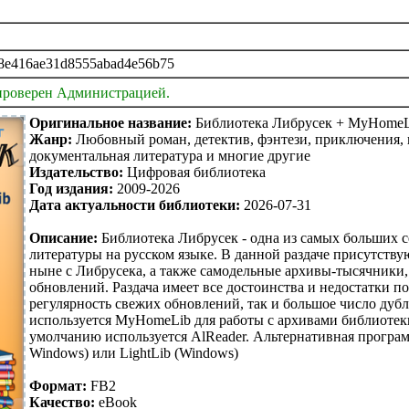
8e416ae31d8555abad4e56b75
проверен Администрацией.
Оригинальное название:
Библиотека Либрусек + MyHomeL
Жанр:
Любовный роман, детектив, фэнтези, приключения, к
документальная литература и многие другие
Издательство:
Цифровая библиотека
Год издания:
2009-2026
Дата актуальности библиотеки:
2026-07-31
Описание
:
Библиотека Либрусек - одна из самых больших 
литературы на русском языке. В данной раздаче присутств
ныне с Либрусека, а также самодельные архивы-тысячники, 
обновлений. Раздача имеет все достоинства и недостатки п
регулярность свежих обновлений, так и большое число дуб
используется MyHomeLib для работы с архивами библиотеки
умолчанию используется AlReader. Альтернативная програм
Windows) или LightLib (Windows)
Формат:
FB2
Качество:
eBook