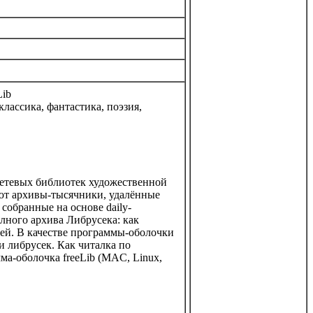
ib
лассика, фантастика, поэзия,
сетевых библиотек художественной
уют архивы-тысячники, удалённые
собранные на основе daily-
олного архива Либрусека: как
лей. В качестве программы-оболочки
 либрусек. Как читалка по
ма-оболочка freeLib (MAC, Linux,