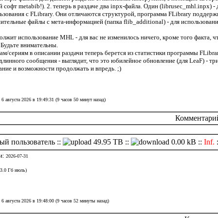
софт metabib!). 2. теперь в раздаче два inpx-файла. Один (librusec_mhl.inpx) 
пользования с FLibrary. Они отличаются структурой, программа FLibrary поддерж
тельные файлы с мета-информацией (папка flib_additional) - для использования
олжит использование MHL - для вас не изменилось ничего, кроме того факта, чт
. Будьте внимательны.
ам/сериям в описании раздачи теперь берется из статистики программы FLibra
 длинного сообщения - выглядит, что это юбилейное обновление (для LeaF) - тр
ание и возможности продолжать и впредь. ;)
6 августа 2026 в 19:49:31 (9 часов 50 минут назад)
Комментарий 
ый пользователь ::
49.95 TB ::
0.00 kB ::
Inf.
и:
2026-07-31
(3.0 Гб июль)
6 августа 2026 в 19:48:00 (9 часов 52 минуты назад)