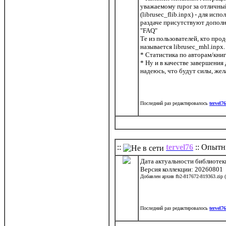
уважаемому rupor за отличный 
(librusec_flib.inpx) - для ис
раздаче присутствуют дополни
"FAQ"
Те из пользователей, кто прод
называется librusec_mhl.inpx
* Статистика по авторам/книг
* Ну и в качестве завершения
надеюсь, что будут силы, жел
Последний раз редактировалось
tervel76
::
tervel76
:: Опытн
Дата актуальности библиотек
Версия коллекции: 20260801
Добавлен архив fb2-817672-819363.zip 
Последний раз редактировалось
tervel76