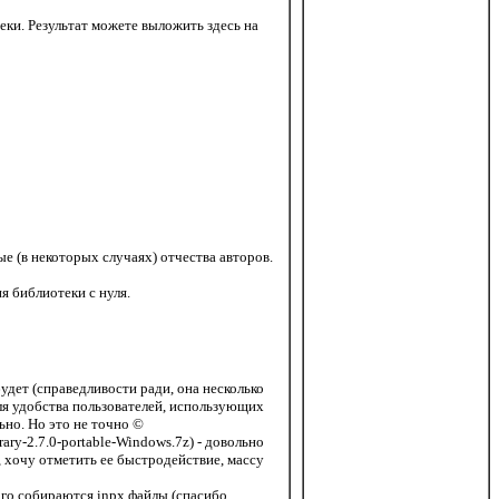
теки. Результат можете выложить здесь на
е (в некоторых случаях) отчества авторов.
я библиотеки с нуля.
удет (справедливости ради, она несколько
для удобства пользователей, использующих
ьно. Но это не точно ©
ary-2.7.0-portable-Windows.7z) - довольно
, хочу отметить ее быстродействие, массу
ого собираются inpx файлы (спасибо