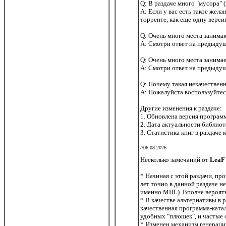
Q: В раздаче много "мусора" (
A: Если у вас есть такое жел
торренте, как еще одну верс
Q: Очень много места занима
A: Смотри ответ на предыду
Q: Очень много места занима
A: Смотри ответ на предыду
Q: Почему такая некачественна
A: Пожалуйста воспользуйтес
Другие изменения к раздаче:
1. Обновлена версия программ
2. Дата актуальности библиот
3. Статистика книг в раздаче
//06.08.2026
Несколько замечаний от
LeaF
* Начиная с этой раздачи, пр
лет точно в данной раздаче н
именно MHL). Вполне вероятн
* В качестве альтернативы в 
качественная программа-катал
удобных "плюшек", и частые 
* Изменен механизм генераци