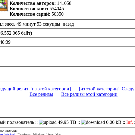
Количество авторов:
141058
Количество книг:
554045
Количество серий:
50350
л здесь 49 минут 53 секунды назад
6,552,065 байт)
48:39
ыдущий релиз
[из этой категории]
|
[из этой категории]
Следу
Все релизы
|
Все релизы этой категории
ый пользователь ::
49.95 TB ::
0.00 kB ::
Inf.
логизаторы
reelibdesign/
- Платформа: Windows, Linux, Mac