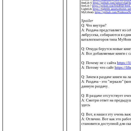
freeLib 6
https://github.com/petrovvlad/fr
freeLib 7
https://github.com/DikBSD/freeLi
LightLib
https://lightlib.azurewebsites.net
MyLibrary
https://github.com/ProfessorN
Spoiler
Q: Что внутри?
A: Раздача представляет из с
либрусека, собираются в един
каталогизаторов типа MyHomeL
Q: Откуда берутся новые кни
A: Все добавляемые книги с 
Q: Почему не с сайта
https://l
A: Потому что сайт
https://li
Q: Зачем в раздаче книги на 
A: Раздача - это "зеркало" (
данную раздачу.
Q: В раздаче отсутствует оче
A: Смотри ответ на предыдущий
здесь
Q: Вот, я нашел эту очень ва
A: Отлично. Вот как это рабо
становится доступной для ска