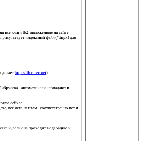
сяц все книги fb2, выложенные на сайте
 присутствует индексный файл (*.inpx) для
о делает
http://lib.rusec.net
)
 Либрусека - автоматически попадают в
прямо сейчас!
че, все чего нет там - соответственно нет и
усека и, если она проходит модерацию и