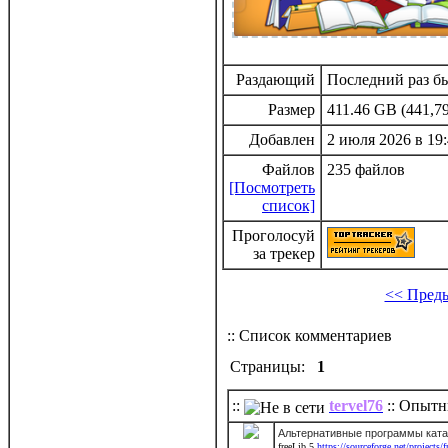
Раздающий
Последний раз бы
Размер
411.46 GB (441,79
Добавлен
2 июля 2026 в 19:
Файлов
235 файлов
[Посмотреть
список]
Проголосуй
за трекер
<< Пред
:: Список комментариев
Страницы:
1
::
tervel76
:: Опытн
Альтернативные программы ката
freeLib 5
https://sourceforge.net/projects/f