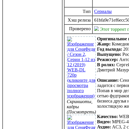
Тип
Сериалы
Хэш релиза
61bfa9e71ef6ecc5
Проверено
Этот торрент 
Оригинальное 
Жанр:
Комедия
Год выхода:
20
Выпущено:
Рос
Режиссер:
Анто
В ролях:
Сергей
Дмитрий Мазуро
Описание:
Сеня
ладится с перво
Попав в мир де
сетью фудтрако
бизнеса друзья 
Скриншоты,
холостяцкую жи
кадры
(Посмотреть)
Качество:
WEB-
Видео:
MPEG-4 A
Аудио:
AC3, 2 c