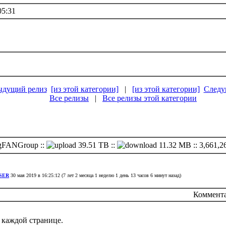
05:31
ыдущий релиз
[из этой категории]
|
[из этой категории]
Следу
Все релизы
|
Все релизы этой категории
igFANGroup ::
39.51 TB ::
11.32 MB ::
3,661,2
SER
30 мая 2019 в 16:25:12 (7 лет 2 месяца 1 неделю 1 день 13 часов 6 минут назад)
Коммента
а каждой странице.