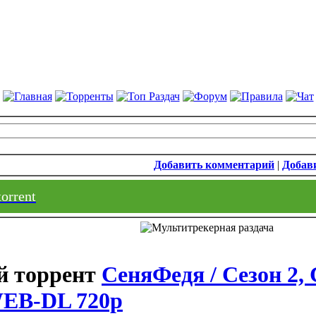
Добавить комментарий
|
Добави
torrent
СеняФедя / Сезон 2, 
WEB-DL 720p