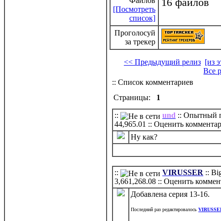
Файлов
16 файлов
[Посмотреть
список]
Проголосуй
за трекер
<< Предыдущий релиз
[из 
Все 
:: Список комментариев
Страницы:
1
::
und
:: Опытный п
44,965.01
:: Оценить коммента
Ну как?
::
VIRUSSER
:: B
3,661,268.08
:: Оценить коммен
Добавлена серия 13-16.
Последний раз редактировалось
VIRUSSE