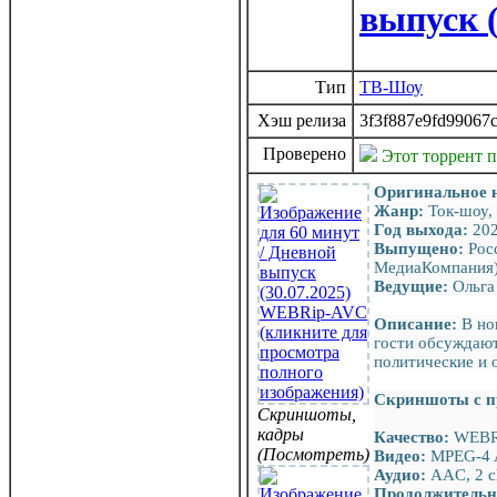
выпуск 
Тип
ТВ-Шоу
Хэш релиза
3f3f887e9fd99067
Проверено
Этот торрент 
Оригинальное 
Жанр:
Ток-шоу, 
Год выхода:
20
Выпущено:
Росс
МедиаКомпания)
Ведущие:
Ольга 
Описание:
В но
гости обсуждают
политические и 
Скриншоты с п
Скриншоты,
кадры
Качество:
WEBR
(Посмотреть)
Видео:
MPEG-4 A
Аудио:
AAC, 2 c
Продолжительн