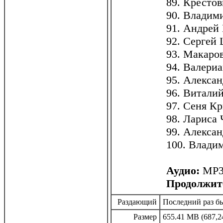
89. Крестов
90. Владим
91. Андрей 
92. Сергей
93. Макаров
94. Валериа
95. Алекса
96. Витали
97. Сеня К
98. Лариса
99. Алексан
100. Влади
Аудио:
МР3,
Продолжит
Раздающий
Последний раз бы
Размер
655.41 MB (687,2