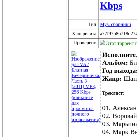
Kbps
Тип
Муз. сборники
Хэш релиза
a77f97b86718d27
Проверено
Этот торрент 
Исполните
Альбом:
Бл
Год выхода
Жанр:
Шан
Треклист:
01. Алекса
02. Ворова
03. Марьин
04. Марк В