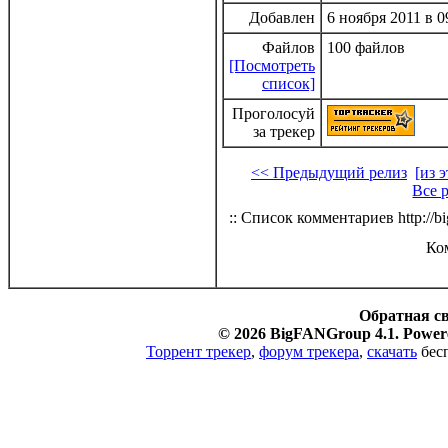
Добавлен
6 ноября 2011 в 0
Файлов
100 файлов
[Посмотреть
список]
Проголосуй
за трекер
<< Предыдущий релиз
[из 
Все 
:: Список комментариев http://bi
Ко
Обратная с
© 2026 BigFANGroup 4.1. Powere
Торрент трекер
,
форум трекера
,
скачать
бесп