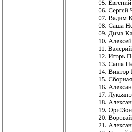
05. Евгени
06. Сергей 
07. Вадим 
08. Саша Н
09. Дима К
10. Алексей
11. Валерий
12. Игорь 
13. Саша Н
14. Виктор 
15. Сборна
16. Алексан
17. Лукьян
18. Алекса
19. Ори!Зон
20. Воровай
21. Алекса