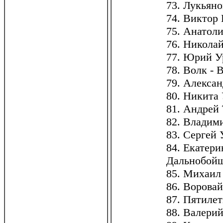
73. Лукьян
74. Виктор 
75. Анатол
76. Николай
77. Юрий У
78. Волк - 
79. Алекса
80. Никита
81. Андрей 
82. Владими
83. Сергей
84. Екатери
Дальнобой
85. Михаил
86. Воровай
87. Пятилет
88. Валери