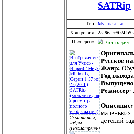
SATRip
Тип
Мультфильм
Хэш релиза
28a86aee5024fa5
Проверено
Этот торрент 
Оригиналь
Русское на
Жанр:
Обуч
Год выхода
Выпущено
Режиссер:
Описание:
маленьких,
Скриншоты,
детский сад
кадры
(Посмотреть)