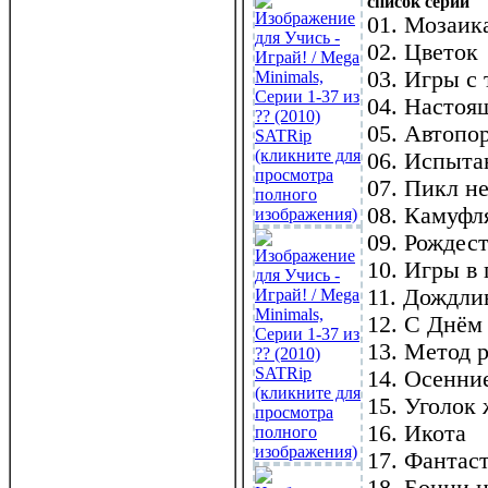
с
писок серий
01. Мозаик
02. Цветок
03. Игры с
04. Настоя
05. Автопо
06. Испыта
07. Пикл не
08. Камуфл
09. Рождес
10. Игры в
11. Дождли
12. С Днём
13. Метод 
14. Осенни
15. Уголок
16. Икота
17. Фантас