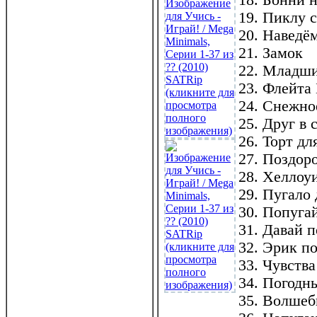
18. Бонни 
19. Пиклу 
20. Наведём
21. Замок
22. Младши
23. Флейта
24. Снежно
25. Друг в 
26. Торт дл
27. Поздор
28. Хеллоу
29. Пугало
30. Попуга
31. Давай 
32. Эрик п
33. Чувств
34. Погодн
35. Волшеб