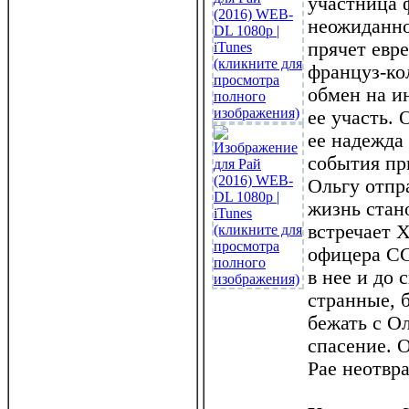
участница 
неожиданно
прячет евр
француз-ко
обмен на и
ее участь. 
ее надежда 
события пр
Ольгу отпр
жизнь стан
встречает 
офицера СС
в нее и до
странные, 
бежать с Ол
спасение. 
Рае неотвр