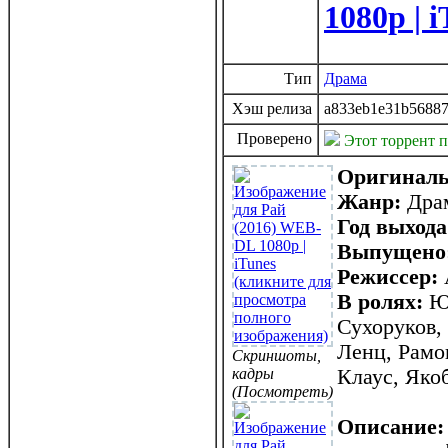
1080p | 
Тип
Драма
Хэш релиза
a833eb1e31b5688
Проверено
Этот торрент 
Оригиналь
Жанр:
Драм
Год выхода
Выпущено
Режиссер:
В ролях:
Юл
Сухоруков,
Ленц, Рамо
Скриншоты,
кадры
Клаус, Яко
(Посмотреть)
Описание: