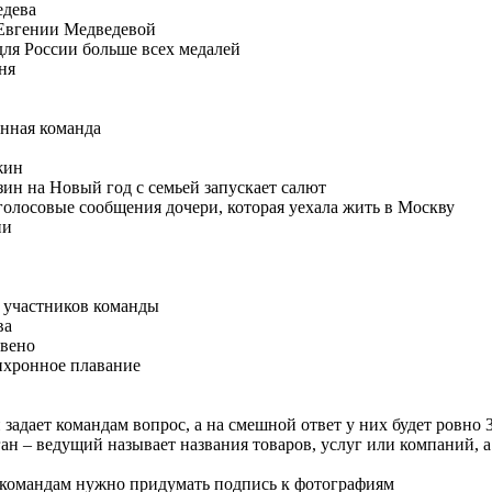
едева
 Евгении Медведевой
для России больше всех медалей
ня
онная команда
жин
зин на Новый год с семьей запускает салют
голосовые сообщения дочери, которая уехала жить в Москву
ни
е участников команды
ва
звено
инхронное плавание
задает командам вопрос, а на смешной ответ у них будет ровно 
ан – ведущий называет названия товаров, услуг или компаний, 
командам нужно придумать подпись к фотографиям