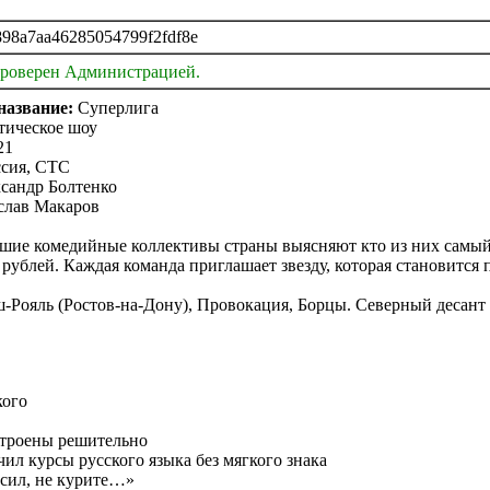
98a7aa46285054799f2fdf8e
проверен Администрацией.
название:
Суперлига
ическое шоу
21
сия, СТС
сандр Болтенко
слав Макаров
шие комедийные коллективы страны выясняют кто из них самый
0 рублей. Каждая команда приглашает звезду, которая становитс
-Рояль (Ростов-на-Дону), Провокация, Борцы. Северный десант
кого
строены решительно
чил курсы русского языка без мягкого знака
осил, не курите…»