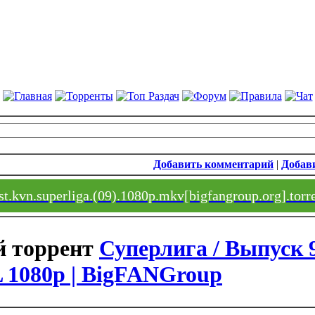
Добавить комментарий
|
Добави
t.kvn.superliga.(09).1080p.mkv[bigfangroup.org].torr
Суперлига / Выпуск 9
1080p | BigFANGroup