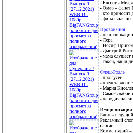
- Евгения Медв
- Омар – фанат
- кто приносит 
- финальная пес
Провокация
- не провокаци
- Лера
- Иосиф Приго
- Дмитрий Рого
- мама слушает 
- такси, наши д
Флэш-Рояль
- про гусей
- представлени
- Мария Киселе
- Самое слабое 
- пародия на с
Импровизация
Блиц – ведущий 
Рекламный слог
слоган
Комментарий – 