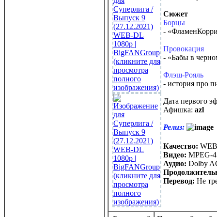
Сюжет
Борцы
- «ФламенКорри
Провокация
- «Бабы в черн
Флэш-Рояль
- история про п
Дата первого э
Афишка:
azl
Релиз:
Качество:
WEB-
Видео:
MPEG-4 
Аудио:
Dolby AC
Продолжитель
Перевод
:
Не тре