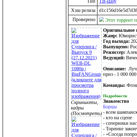
Тип
ТВ-Шоу
Хэш релиза
d1c156d16e5d7d38
Проверено
Этот торрент 
Оригинальное 
Жанр:
Юморист
Год выхода:
20
Выпущено:
Рос
Режиссер:
Алек
Ведущий:
Вяче
Описание:
Луч
приз - 1 000 00
Команды:
Флэш
Подробности
Знакомство
Скриншоты,
Борцы
кадры
- всем шампанс
(Посмотреть)
- кто на сцене
- соперники на
- Торнике закон
- «Соседа попр