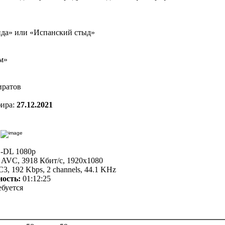
да» или «Испанский стыд»
ом»
иратов
фира:
27.12.2021
DL 1080p
AVC, 3918 Кбит/с, 1920x1080
3, 192 Kbps, 2 channels, 44.1 KHz
ность
:
01:12:25
буется