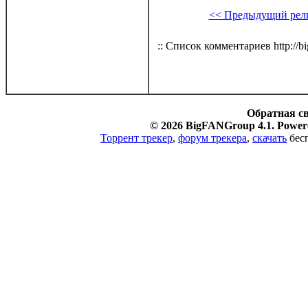
<< Предыдущий рел
:: Список комментариев http://bi
Обратная с
© 2026 BigFANGroup 4.1. Powere
Торрент трекер
,
форум трекера
,
скачать
бесп