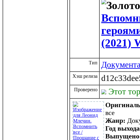
Вспомни
героями
(2021)
Тип
Документ
Хэш релиза
d12c33dee
Проверено
Этот то
Оригиналь
все
Жанр:
Доку
Год выход
Выпущено