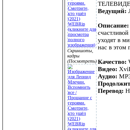
ТЕЛЕВИД
Ведущий:
Описание
счастливой
уходят в м
нас в этом г
Скриншоты,
кадры
Качество:
(Посмотреть)
Видео:
XviD
Аудио:
MP3,
Продолжит
Перевод:
Не