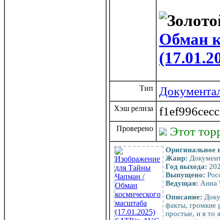
Обман к
(17.01.
Тип
Документа
Хэш релиза
f1ef996cec
Проверено
Этот тор
Оригинальное 
Жанр:
Документ
Год выхода:
20
Выпущено:
Рос
Ведущая:
Анна 
Описание:
Доку
факты, громкие 
простые, и в то