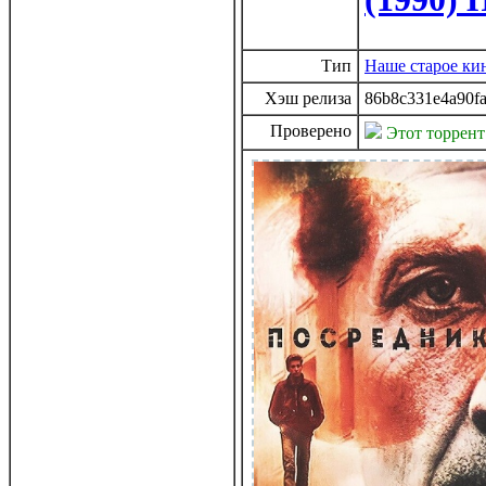
Тип
Наше старое ки
Хэш релиза
86b8c331e4a90f
Проверено
Этот торрен