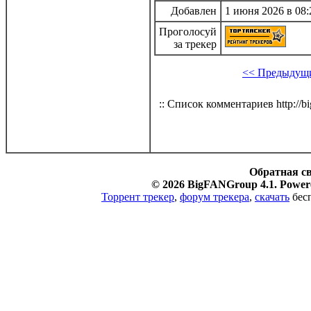
Добавлен
1 июня 2026 в 08:
Проголосуй
за трекер
<< Предыдущи
:: Список комментариев http://bi
Обратная с
© 2026 BigFANGroup 4.1. Powere
Торрент трекер
,
форум трекера
,
скачать
бесп