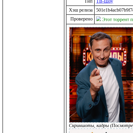
Тип
ТВ-Шоу
Хэш релиза
501e1b4acb07b9f7
Проверено
Этот торрент 
Скриншоты, кадры (Посмотре