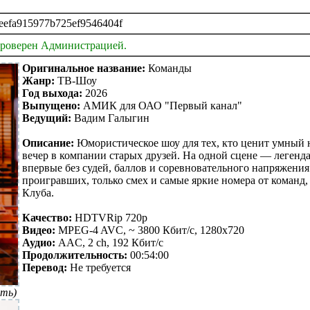
eefa915977b725ef9546404f
проверен Администрацией.
Оригинальное название:
Команды
Жанр:
ТВ-Шоу
Год выхода:
2026
Выпущено:
АМИК для ОАО "Первый канал"
Ведущий:
Вадим Галыгин
Описание:
Юмористическое шоу для тех, кто ценит умный 
вечер в компании старых друзей. На одной сцене — леген
впервые без судей, баллов и соревновательного напряжения.
проигравших, только смех и самые яркие номера от команд,
Клуба.
Качество:
HDTVRip 720p
Видео:
MPEG-4 AVC, ~ 3800 Кбит/с, 1280x720
Аудио:
AAC, 2 ch, 192 Кбит/с
Продолжительность:
00:54:00
Перевод:
Не требуется
ть)