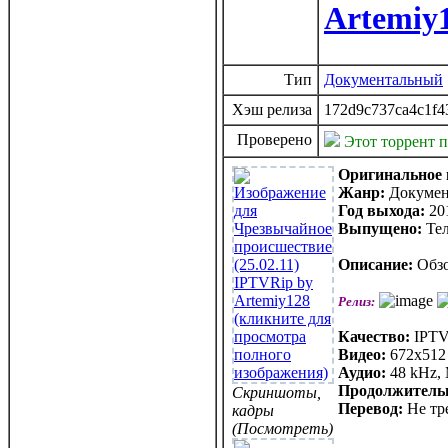
Artemiy
Тип
Документальный
Хэш релиза
172d9c737ca4c1f4
Проверено
Этот торрент 
Оригинальное 
Жанр:
Докуме
Год выхода:
20
Выпущено:
Те
Описание:
Обзо
Релиз:
Качество:
IPTV
Видео:
672x512 
Аудио:
48 kHz, 
Продолжитель
Скриншоты,
Перевод:
Не тр
кадры
(Посмотреть)