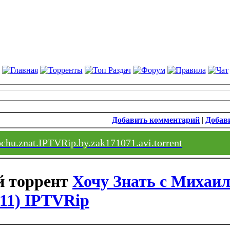
Добавить комментарий
|
Добави
chu.znat.IPTVRip.by.zak171071.avi.torrent
Хочу Знать с Миха
011) IPTVRip