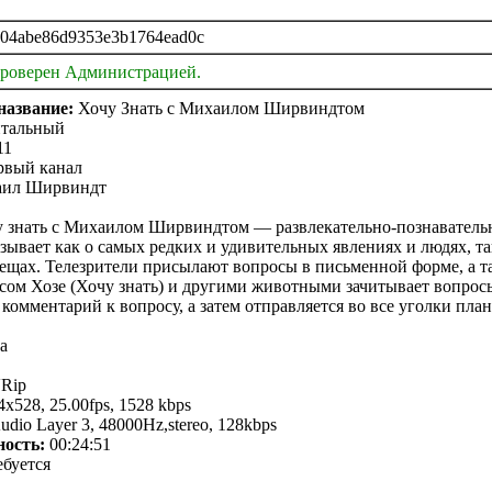
04abe86d9353e3b1764ead0c
проверен Администрацией.
название:
Хочу Знать с Михаилом Ширвиндтом
тальный
11
рвый канал
ил Ширвиндт
 знать с Михаилом Ширвиндтом — развлекательно-познавательн
зывает как о самых редких и удивительных явлениях и людях, та
ещах. Телезрители присылают вопросы в письменной форме, а т
сом Хозе (Хочу знать) и другими животными зачитывает вопросы
комментарий к вопросу, а затем отправляется во все уголки план
Rip
x528, 25.00fps, 1528 kbps
io Layer 3, 48000Hz,stereo, 128kbps
ость:
00:24:51
ебуется