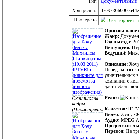
Тип
Документальный
Хэш релиза
d7e9736b900ea44e
Проверено
Этот торрент 
Оригинальное 
Жанр:
Докумен
Год выхода:
20
Выпущено:
Пе
Ведущий:
Миха
Описание:
Хочу
Передача расска
удивительных в
компании с кры
даёт небольшой 
Релиз:
Скриншоты,
кадры
Качество:
IPTV
(Посмотреть)
Видео:
Xvid, 704
Аудио:
MPEG Aud
Продолжительн
Перевод:
Не тр