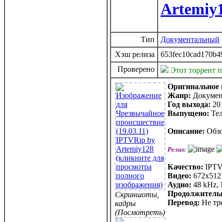
Artemiy
Тип
Документальный
Хэш релиза
653fec10cad170b4
Проверено
Этот торрент 
Оригинальное 
Жанр:
Докуме
Год выхода:
20
Выпущено:
Те
Описание:
Обзо
Релиз:
Качество:
IPTV
Видео:
672x512 
Аудио:
48 kHz, 
Продолжитель
Скриншоты,
Перевод:
Не тр
кадры
(Посмотреть)