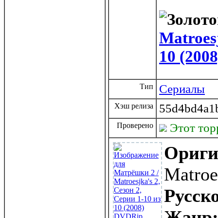
Matroesj
10 (200
Тип
Сериалы
Хэш релиза
55d4bd4a1
Проверено
Этот тор
Ориги
Matroe
Русско
Жанр