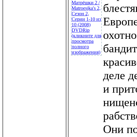
блестя
Европ
охотно
бандит
красив
деле д
и прит
нищенс
рабств
Они по