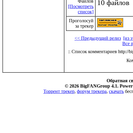
Файлов
10 файлов
[Посмотреть
список]
Проголосуй
за трекер
<< Предыдущий релиз
[из 
Все 
:: Список комментариев http://bi
Ко
Обратная с
© 2026 BigFANGroup 4.1. Powere
Торрент трекер
,
форум трекера
,
скачать
бесп