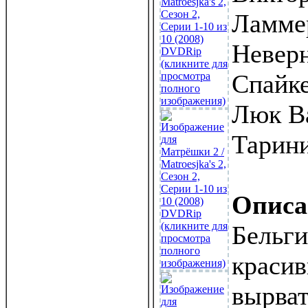
Ламмер
Неверн
Спайке
Люк Ва
Тарини
Описа
Бельги
краси
вырват