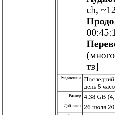
ch, ~1
Продо
00:45:
Перев
(много
тв]
Раздающий
Последний 
день 5 час
Размер
4.38 GB (4
Добавлен
26 июля 20