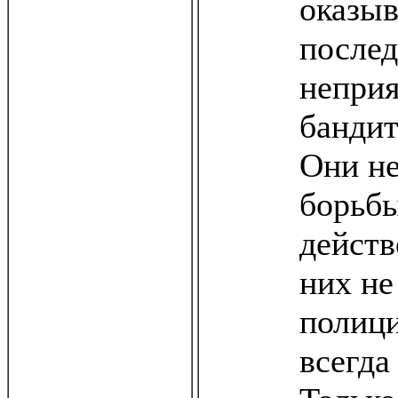
оказыв
послед
непри
бандит
Они не
борьбы
действ
них не
полици
всегда