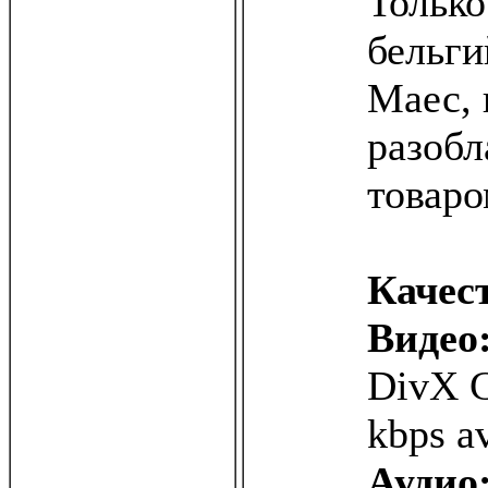
Тольк
бельги
Маес, 
разобл
товаро
Качес
Видео
DivX C
kbps av
Аудио