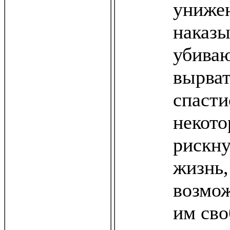
униже
наказы
убива
вырват
спасти
некото
рискну
жизнь,
возмож
им сво