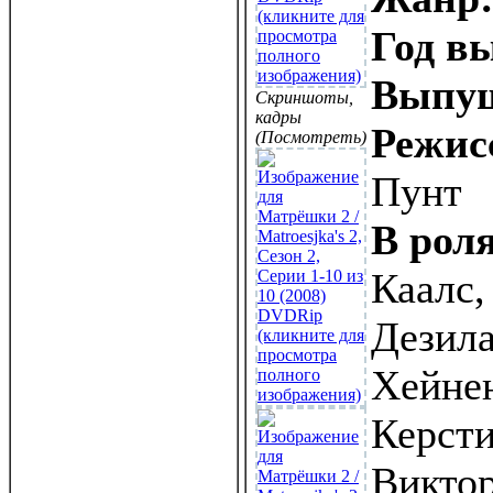
Год в
Выпу
Скриншоты,
кадры
Режис
(Посмотреть)
Пунт
В роля
Каалс,
Дезила
Хейне
Керсти
Виктор